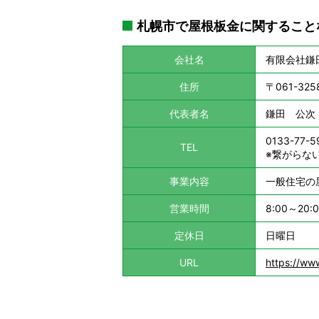
札幌市で屋根板金に関すること
会社名
有限会社鎌
住所
〒061-3
代表者名
鎌田 公次
0133-77-5
TEL
※繋がらない
事業内容
一般住宅の
営業時間
8:00～20:
定休日
日曜日
URL
https://ww