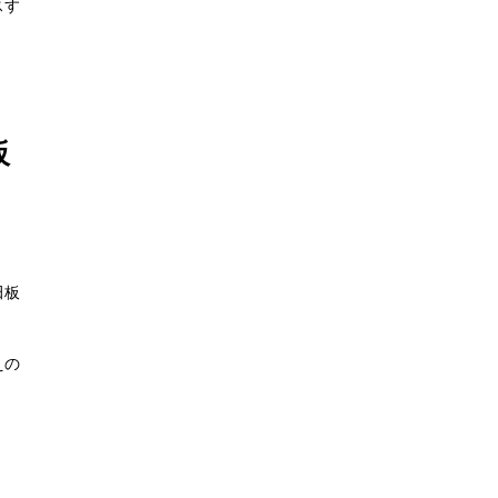
スす
板
田板
えの