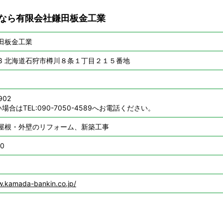
なら有限会社鎌田板金工業
田板金工業
258 北海道石狩市樽川８条１丁目２１５番地
902
場合はTEL:090-7050-4589へお電話ください。
屋根・外壁のリフォーム、新築工事
00
w.kamada-bankin.co.jp/