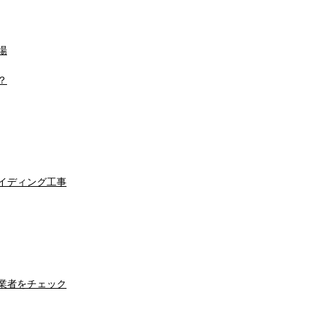
場
？
イディング工事
業者をチェック