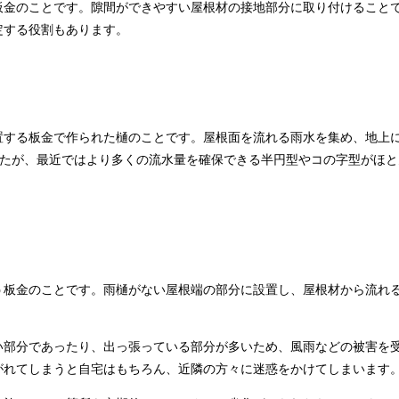
板金のことです。隙間ができやすい屋根材の接地部分に取り付けること
定する役割もあります。
置する板金で作られた樋のことです。屋根面を流れる雨水を集め、地上
したが、最近ではより多くの流水量を確保できる半円型やコの字型がほと
う板金のことです。雨樋がない屋根端の部分に設置し、屋根材から流れ
い部分であったり、出っ張っている部分が多いため、風雨などの被害を
がれてしまうと自宅はもちろん、近隣の方々に迷惑をかけてしまいます