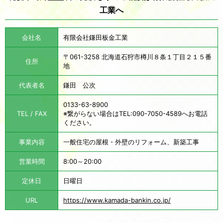
工業へ
会社名
有限会社鎌田板金工業
〒061-3258 北海道石狩市樽川８条１丁目２１５番
住所
地
代表者名
鎌田 公次
0133-63-8900
TEL / FAX
※繋がらない場合はTEL:090-7050-4589へお電話
ください。
事業内容
一般住宅の屋根・外壁のリフォーム、新築工事
営業時間
8:00～20:00
定休日
日曜日
URL
https://www.kamada-bankin.co.jp/